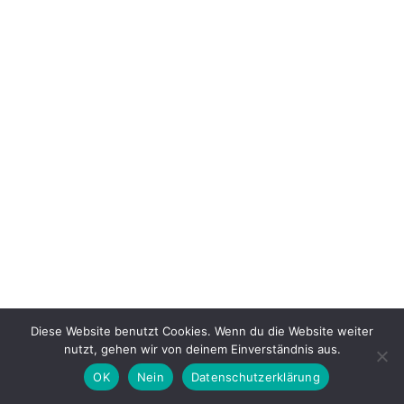
Diese Website benutzt Cookies. Wenn du die Website weiter
Über Uns
Mitgliedschaft
Kontakt
nutzt, gehen wir von deinem Einverständnis aus.
Impressum
Datenschutzerklärung
Cookie-Richtlinie
OK
Nein
Datenschutzerklärung
Copyright © 2026 - JESEV