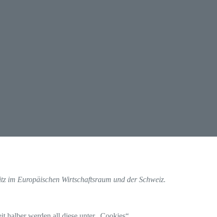
itz im Europäischen Wirtschaftsraum und der Schweiz.
t halber werden all diese unter „Cookies“