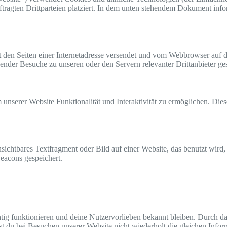
ragten Drittparteien platziert. In dem unten stehendem Dokument inf
mit den Seiten einer Internetadresse versendet und vom Webbrowser au
ender Besuche zu unseren oder den Servern relevanter Drittanbieter g
 unserer Website Funktionalität und Interaktivität zu ermöglichen. Di
nsichtbares Textfragment oder Bild auf einer Website, das benutzt wir
eacons gespeichert.
chtig funktionieren und deine Nutzervorlieben bekannt bleiben. Durch d
t du bei Besuchen unserer Website nicht wiederholt die gleichen Info