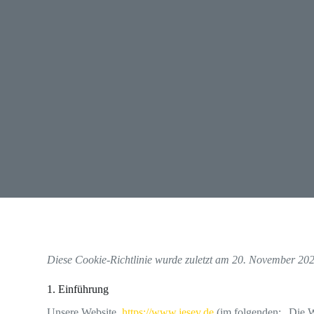
Diese Cookie-Richtlinie wurde zuletzt am 20. November 202
1. Einführung
Unsere Website,
https://www.jesev.de
(im folgenden: „Die W