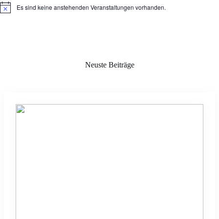
Es sind keine anstehenden Veranstaltungen vorhanden.
H
i
n
w
e
i
s
Neuste Beiträge