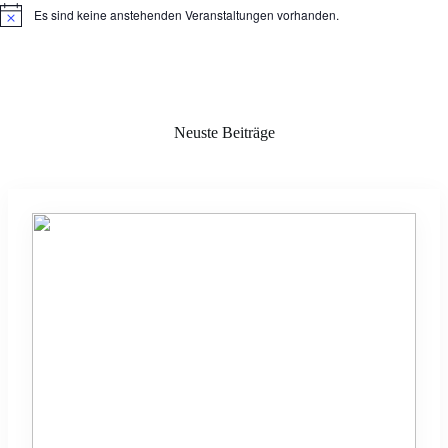
Es sind keine anstehenden Veranstaltungen vorhanden.
H
i
n
w
e
i
s
Neuste Beiträge