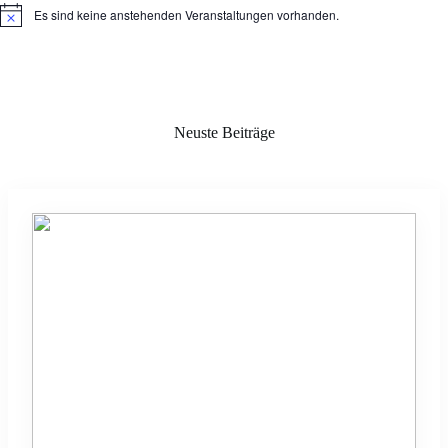
Es sind keine anstehenden Veranstaltungen vorhanden.
H
i
n
w
e
i
s
Neuste Beiträge