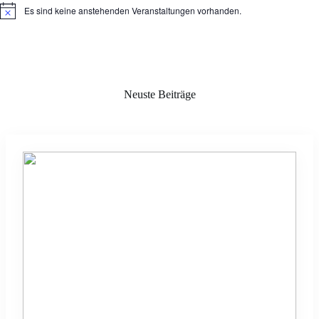
Es sind keine anstehenden Veranstaltungen vorhanden.
H
i
n
w
e
i
s
Neuste Beiträge