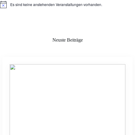
Es sind keine anstehenden Veranstaltungen vorhanden.
H
i
n
w
e
i
s
Neuste Beiträge