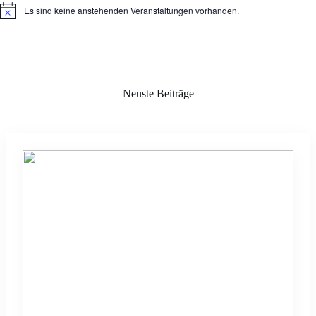
Es sind keine anstehenden Veranstaltungen vorhanden.
H
i
n
w
e
i
s
Neuste Beiträge