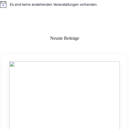
Es sind keine anstehenden Veranstaltungen vorhanden.
H
i
n
w
e
i
s
Neuste Beiträge