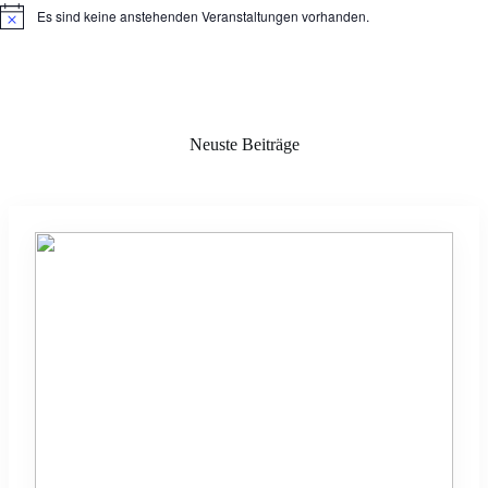
Es sind keine anstehenden Veranstaltungen vorhanden.
H
i
n
w
e
i
s
Neuste Beiträge