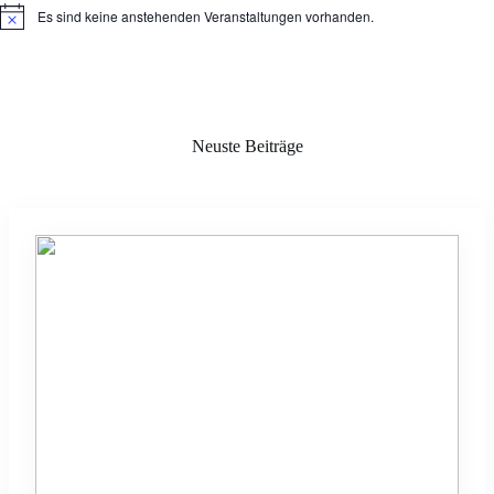
Es sind keine anstehenden Veranstaltungen vorhanden.
H
i
n
w
e
i
s
Neuste Beiträge